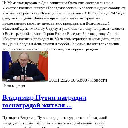
На Мамаевом кургане в День защитника Отечества состоялась акция
«Выстрел памяти», пишут «Городские вести». В областной думе сообщают,
что залп из фронтовых 76-мм дивизионных пушек ЗИС-3 образца 1942 года
был дан в полдень. Почетное право произвести выстрел было
предоставлено первому заместителю председателя Волгоградской
областной Думы Михаилу Струку и уполномоченному по правам человека
в Волгоградской области Герою России Валерию Ростовщикову. Акция
«Выстрел памяти» проходит на Мамаевом кургане в важные даты, такие
как День Победы и День памяти и скорби. Ее целью является сохранение
исторической памяти о подвигах солдат и мирных граждан.
30.01.2026 08:53:00 / Новости
Волгограда
Владимир Путин наградил
госнаградой жителя ...
Президент Владимир Путин наградил государственной наградой
председателя сельхозкооператива племзавода «Ромашковский»