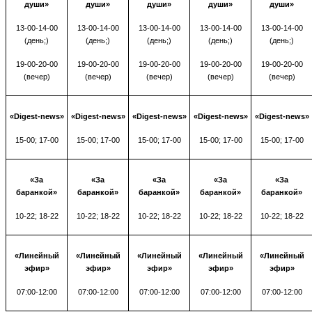
души»
души»
души»
души»
души»
13-00-14-00
13-00-14-00
13-00-14-00
13-00-14-00
13-00-14-00
(день;)
(день;)
(день;)
(день;)
(день;)
19-00-20-00
19-00-20-00
19-00-20-00
19-00-20-00
19-00-20-00
(вечер)
(вечер)
(вечер)
(вечер)
(вечер)
«
Digest-news
»
«
Digest-news
»
«
Digest-news
»
«
Digest-news
»
«
Digest-news
»
15-00; 17-00
15-00; 17-00
15-00; 17-00
15-00; 17-00
15-00; 17-00
«За
«За
«За
«За
«За
баранкой»
баранкой»
баранкой»
баранкой»
баранкой»
10-22; 18-22
10-22; 18-22
10-22; 18-22
10-22; 18-22
10-22; 18-22
«Линейный
«Линейный
«Линейный
«Линейный
«Линейный
эфир»
эфир»
эфир»
эфир»
эфир»
07:00-12:00
07:00-12:00
07:00-12:00
07:00-12:00
07:00-12:00