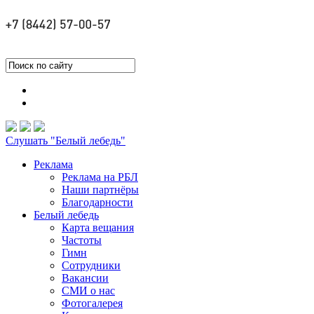
Слушать "Белый лебедь"
Реклама
Реклама на РБЛ
Наши партнёры
Благодарности
Белый лебедь
Карта вещания
Частоты
Гимн
Сотрудники
Вакансии
СМИ о нас
Фотогалерея