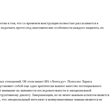
отки в том, что со временем конструкция полностью рассасывается в
 подогнать протез под анатомические особенности каждого пациента, по
ных отношений. Об этом пишет ИА «Лента.ру». Психолог Лариса
дставляют собой еще одно критически важное качество потенциального
т внимание на значимости последовательности и эмоциональной
труктивному диалогу. Завершающим, но не менее важным аспектом является
, что эмоциональный интеллект и коммуникативные навыки являются не