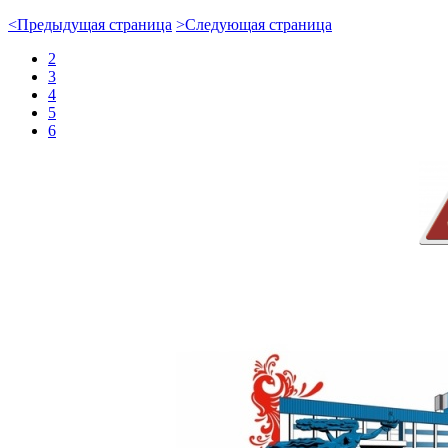
<
Предыдущая страница
>
Следующая страница
2
3
4
5
6