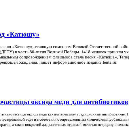
под «Катюшу»
ю песню «Катюшу», ставшую символом Великой Отечественной вой
(ДГТУ) в честь 80-летия Великой Победы. 1418 человек приняли уч
кальным сопровождением флешмоба стала песня «Катюша», Теперь 
превзошел ожидания, пишет информационное издание lenta.ru.
очастицы оксида меди для антибиотиков
ть наночастицы оксида меди как альтернативу традиционным антибиотикам. П
стиллированной воде и в сочетании с определенными химическими добавками 
атов, а также покрытий для различных отраслей, включая медицину и сельско