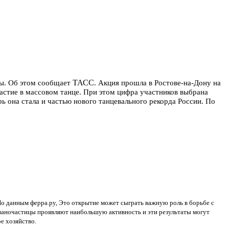
ТАСС
ны. Об этом сообщает
. Акция прошла в Ростове-на-Дону на
астие в массовом танце. При этом цифра участников выбрана
она стала и частью нового танцевального рекорда России. По
о данным ферра.ру, Это открытие может сыграть важную роль в борьбе с
наночастицы проявляют наибольшую активность и эти результаты могут
е хозяйство.