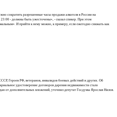
ужно сократить разрешенные часы продажи алкоголя в России на
23:00 - должны быть ужесточены», - сказал спикер. При этом
мальным». И прийти к нему можно, к примеру, если ежегодно снижать как
ССР, Героев РФ, ветеранов, инвалидов боевых действий и других. Об
отариальное удостоверение договоров дарения недвижимости стало
ждан от дополнительных вложений, уточнил депутат Госдумы Ярослав Нилов.