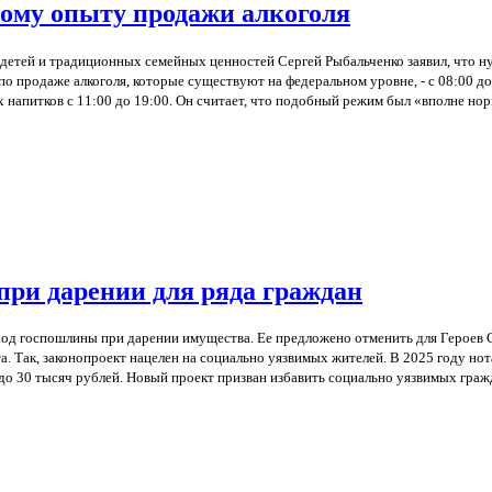
кому опыту продажи алкоголя
детей и традиционных семейных ценностей Сергей Рыбальченко заявил, что н
о продаже алкоголя, которые существуют на федеральном уровне, - с 08:00 до 
напитков с 11:00 до 19:00. Он считает, что подобный режим был «вполне нор
при дарении для ряда граждан
од госпошлины при дарении имущества. Ее предложено отменить для Героев С
та. Так, законопроект нацелен на социально уязвимых жителей. В 2025 году н
 до 30 тысяч рублей. Новый проект призван избавить социально уязвимых гра