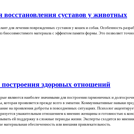
я восстановления суставов у животных
ант для лечения поврежденных суставов у кошек и собак. Особенность разраб
из биосовместимого материала с эффектом памяти формы. Это позволяет точно
 построения здоровых отношений
орые являются наиболее значимыми для построения гармоничных и долгосроч
, которая проявляется прежде всего в эмпатии. Коммуникативные навыки пре
мание на проявления доброты в повседневных ситуациях. Психолог акцентируе
еризуется уважительным отношением к мнению женщины и готовностью к конс
зывать ей поддержку в сложные периоды жизни. Эксперты сходятся во мнении
 материальная обеспеченность или внешняя привлекательность.