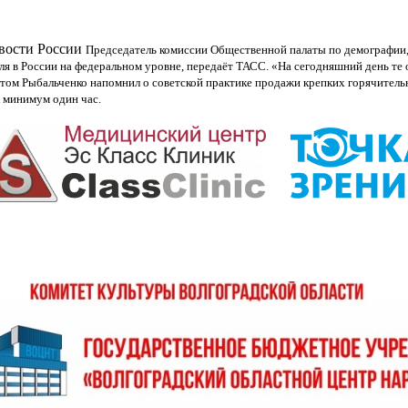
овости России
Председатель комиссии Общественной палаты по демографии,
ля в России на федеральном уровне, передаёт ТАСС. «На сегодняшний день те
и этом Рыбальченко напомнил о советской практике продажи крепких горячител
к минимум один час.