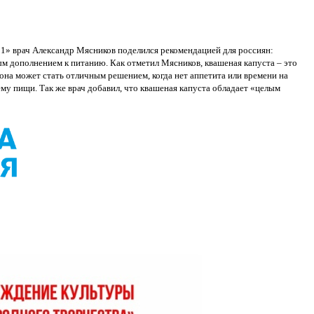
 1» врач Александр Мясников поделился рекомендацией для россиян:
ым дополнением к питанию. Как отметил Мясников, квашеная капуста – это
 она может стать отличным решением, когда нет аппетита или времени на
у пищи. Так же врач добавил, что квашеная капуста обладает «целым